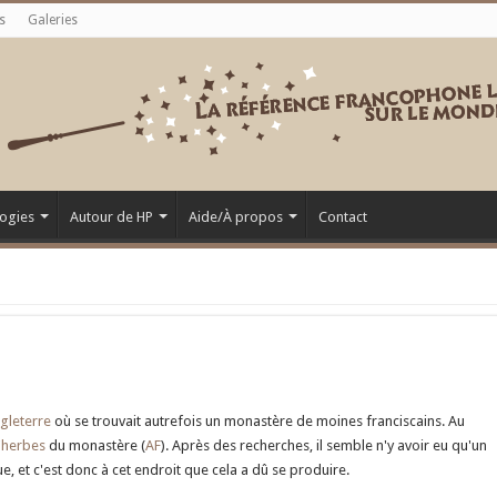
s
Galeries
ogies
Autour de HP
Aide/À propos
Contact
gleterre
où se trouvait autrefois un monastère de moines franciscains. Au
d'herbes
du monastère (
AF
). Après des recherches, il semble n'y avoir eu qu'un
, et c'est donc à cet endroit que cela a dû se produire.