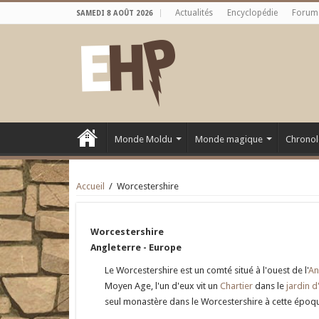
Actualités
Encyclopédie
Forum
SAMEDI 8 AOÛT 2026
Monde Moldu
Monde magique
Chronol
Accueil
/
Worcestershire
Worcestershire
Angleterre - Europe
Le Worcestershire est un comté situé à l'ouest de l'
An
Moyen Age, l'un d'eux vit un
Chartier
dans le
jardin 
seul monastère dans le Worcestershire à cette époque