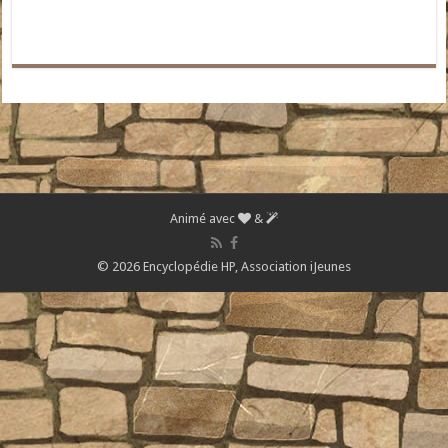
Animé avec
&
© 2026 Encyclopédie HP,
Association iJeunes