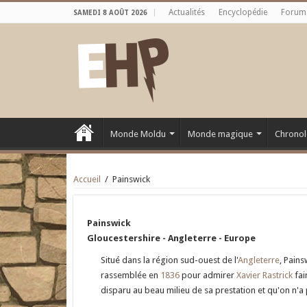
Actualités
Encyclopédie
Forum
SAMEDI 8 AOÛT 2026
Monde Moldu
Monde magique
Chronol
Accueil
/
Painswick
Painswick
Gloucestershire - Angleterre - Europe
Situé dans la région sud-ouest de l'
Angleterre
, Pains
rassemblée en
1836
pour admirer
Xavier Rastrick
fai
disparu au beau milieu de sa prestation et qu'on n'a 