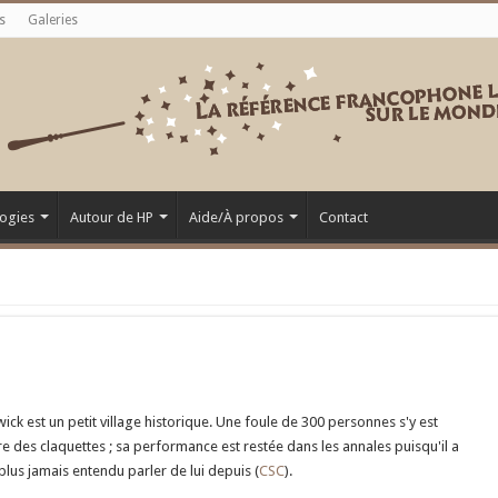
s
Galeries
ogies
Autour de HP
Aide/À propos
Contact
wick est un petit village historique. Une foule de 300 personnes s'y est
re des claquettes ; sa performance est restée dans les annales puisqu'il a
plus jamais entendu parler de lui depuis (
CSC
).