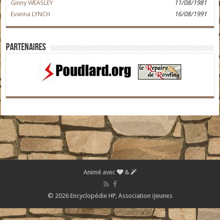
Ginny WEASLEY
11/08/1981
Evanna LYNCH
16/08/1991
Partenaires
Animé avec
&
© 2026 Encyclopédie HP,
Association iJeunes