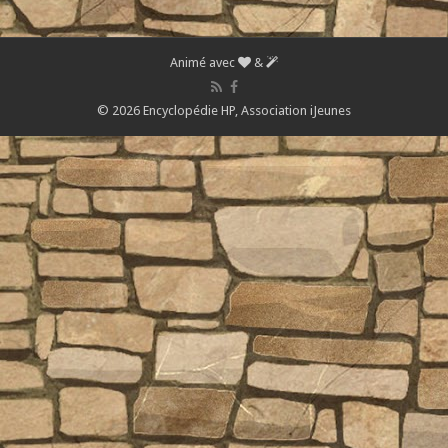
Animé avec
&
© 2026 Encyclopédie HP,
Association iJeunes