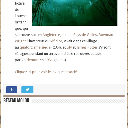
fictive
de
l'ouest
britanni
que, qui
se trouve soit en
Angleterre
, soit au
Pays de Galles
.
Bowman
Wright
, l'inventeur du
Vif d'or
, vivait dans ce village
au
quatorzième siècle
(QA4), et
Lily
et
James Potter
s'y sont
réfugiés pendant un an avant d'être retrouvés et tués
par
Voldemort
en
1981
. (
plus...
)
Cliquez ici pour voir le lexique associé
Réseau moldu