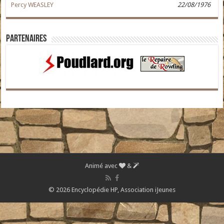
Percy WEASLEY
22/08/1976
Partenaires
Animé avec
&
© 2026 Encyclopédie HP,
Association iJeunes