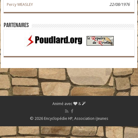
Percy WEASLEY
22/08/1976
Partenaires
Animé avec
&
© 2026 Encyclopédie HP,
Association iJeunes