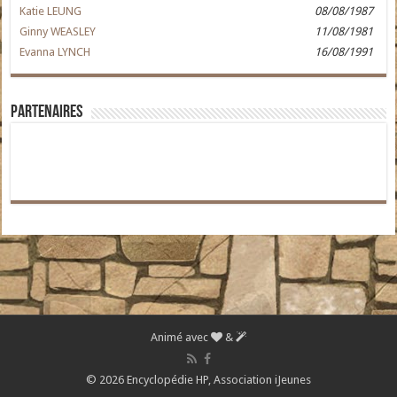
Katie LEUNG
08/08/1987
Ginny WEASLEY
11/08/1981
Evanna LYNCH
16/08/1991
Partenaires
Animé avec
&
© 2026 Encyclopédie HP,
Association iJeunes