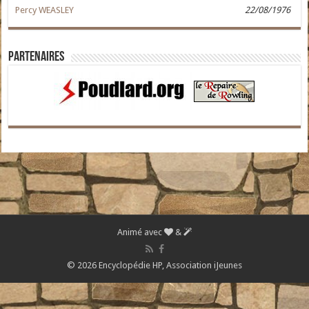
Percy WEASLEY
22/08/1976
Partenaires
Animé avec
&
© 2026 Encyclopédie HP,
Association iJeunes