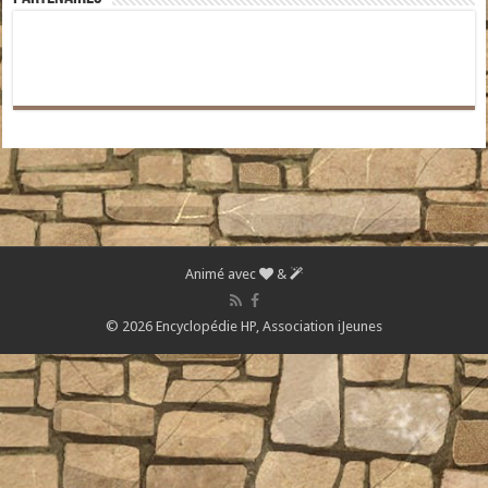
Animé avec
&
© 2026 Encyclopédie HP,
Association iJeunes