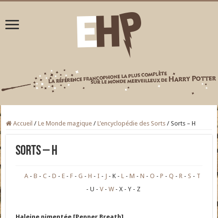
Accueil
/
Le Monde magique
/
L’encyclopédie des Sorts
/
Sorts – H
Sorts – H
A
B
C
D
E
F
G
H
I
J
K
L
M
N
O
P
Q
R
S
T
U
V
W
X
Y
Z
Haleine pimentée [Pepper Breath]