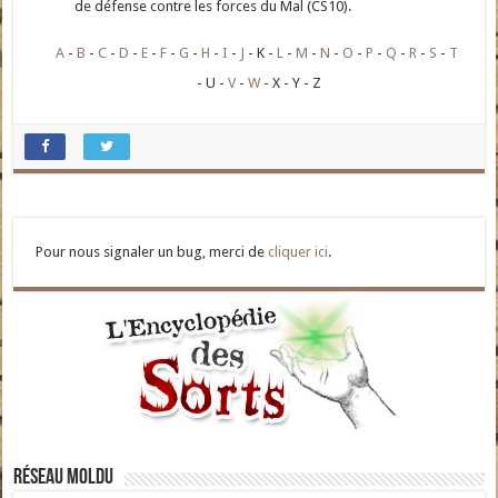
de défense contre les forces du Mal (CS10).
A
B
C
D
E
F
G
H
I
J
K
L
M
N
O
P
Q
R
S
T
U
V
W
X
Y
Z
Pour nous signaler un bug, merci de
cliquer ici
.
Réseau moldu