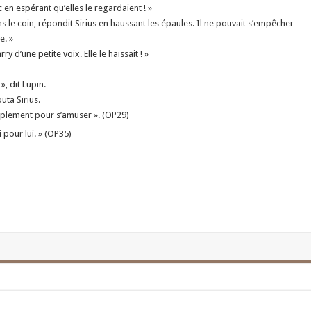
c en espérant qu’elles le regardaient ! »
ans le coin, répondit Sirius en haussant les épaules. Il ne pouvait s’empêcher
e. »
 d’une petite voix. Elle le haïssait ! »
, dit Lupin.
uta Sirius.
implement pour s’amuser ». (OP29)
 pour lui. » (OP35)