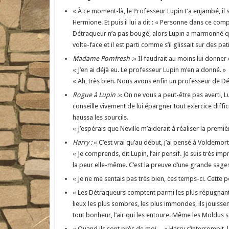
« À ce moment-là, le Professeur Lupin t’a enjambé, il s
Hermione. Et puis il lui a dit : « Personne dans ce com
Détraqueur n’a pas bougé, alors Lupin a marmonné que
volte-face et il est parti comme s’il glissait sur des pa
Madame Pomfresh :
« Il faudrait au moins lui donner 
« J’en ai déjà eu. Le professeur Lupin m’en a donné. »
« Ah, très bien. Nous avons enfin un professeur de Dé
Rogue à Lupin :
« On ne vous a peut-être pas averti, L
conseille vivement de lui épargner tout exercice difficil
haussa les sourcils.
« J’espérais que Neville m’aiderait à réaliser la première 
Harry :
« C’est vrai qu’au début, j’ai pensé à Voldemo
« Je comprends, dit Lupin, l’air pensif. Je suis très i
la peur elle-même. C’est la preuve d’une grande sages
« Je ne me sentais pas très bien, ces temps-ci. Cette p
« Les Détraqueurs comptent parmi les plus répugnantes 
lieux les plus sombres, les plus immondes, ils jouissen
tout bonheur, l’air qui les entoure. Même les Moldus se
« Quand ils sont près de moi… » Harry s’interrompit, 