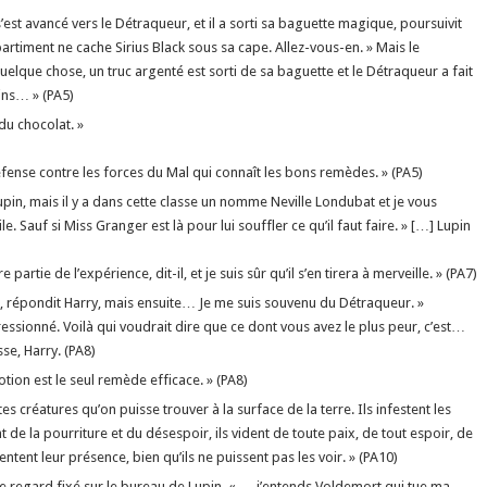
’est avancé vers le Détraqueur, et il a sorti sa baguette magique, poursuivit
partiment ne cache Sirius Black sous sa cape. Allez-vous-en. » Mais le
lque chose, un truc argenté est sorti de sa baguette et le Détraqueur a fait
tins… » (PA5)
du chocolat. »
fense contre les forces du Mal qui connaît les bons remèdes. » (PA5)
upin, mais il y a dans cette classe un nomme Neville Londubat et je vous
e. Sauf si Miss Granger est là pour lui souffler ce qu’il faut faire. » […] Lupin
partie de l’expérience, dit-il, et je suis sûr qu’il s’en tirera à merveille. » (PA7)
rt, répondit Harry, mais ensuite… Je me suis souvenu du Détraqueur. »
mpressionné. Voilà qui voudrait dire que ce dont vous avez le plus peur, c’est…
se, Harry. (PA8)
otion est le seul remède efficace. » (PA8)
créatures qu’on puisse trouver à la surface de la terre. Ils infestent les
t de la pourriture et du désespoir, ils vident de toute paix, de tout espoir, de
ntent leur présence, bien qu’ils ne puissent pas les voir. » (PA10)
le regard fixé sur le bureau de Lupin. « … j’entends Voldemort qui tue ma