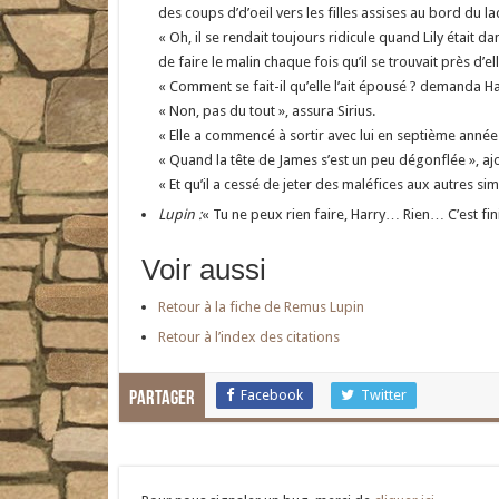
des coups d’d’oeil vers les filles assises au bord du la
« Oh, il se rendait toujours ridicule quand Lily était d
de faire le malin chaque fois qu’il se trouvait près d’ell
« Comment se fait-il qu’elle l’ait épousé ? demanda Harry
« Non, pas du tout », assura Sirius.
« Elle a commencé à sortir avec lui en septième année »
« Quand la tête de James s’est un peu dégonflée », ajo
« Et qu’il a cessé de jeter des maléfices aux autres s
Lupin :
« Tu ne peux rien faire, Harry… Rien… C’est fini
Voir aussi
Retour à la fiche de Remus Lupin
Retour à l’index des citations
Facebook
Twitter
Partager