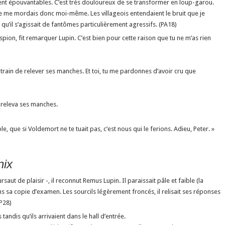
ent épouvantables. C’est très douloureux de se transformer en loup-garou.
je me mordais donc moi-même. Les villageois entendaient le bruit que je
t qu’il s’agissait de fantômes particulièrement agressifs. (PA18)
 l’espion, fit remarquer Lupin. C’est bien pour cette raison que tu ne m’as rien
en train de relever ses manches. Et toi, tu me pardonnes d’avoir cru que
i releva ses manches.
e, que si Voldemort ne te tuait pas, c’est nous qui le ferions. Adieu, Peter. »
nix
aut de plaisir -, il reconnut Remus Lupin. Il paraissait pâle et faible (la
s sa copie d’examen. Les sourcils légèrement froncés, il relisait ses réponses
P28)
tandis qu’ils arrivaient dans le hall d’entrée.