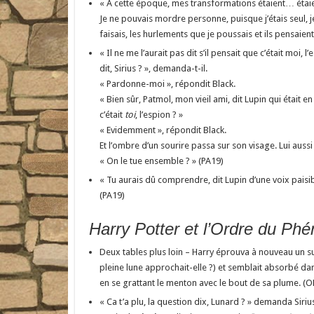
« À cette époque, mes transformations étaient… étai
Je ne pouvais mordre personne, puisque j’étais seul, 
faisais, les hurlements que je poussais et ils pensaien
« Il ne me l’aurait pas dit s’il pensait que c’était moi,
dit, Sirius ? », demanda-t-il.
« Pardonne-moi », répondit Black.
« Bien sûr, Patmol, mon vieil ami, dit Lupin qui était 
c’était
toi
, l’espion ? »
« Evidemment », répondit Black.
Et l’ombre d’un sourire passa sur son visage. Lui auss
« On le tue ensemble ? » (PA19)
« Tu aurais dû comprendre, dit Lupin d’une voix paisibl
(PA19)
Harry Potter et l’Ordre du Phé
Deux tables plus loin – Harry éprouva à nouveau un surs
pleine lune approchait-elle ?) et semblait absorbé dan
en se grattant le menton avec le bout de sa plume. (O
« Ca t’a plu, la question dix, Lunard ? » demanda Sirius 