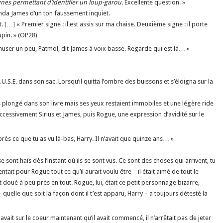
nes permettant d’identifier un loup-garou.
Excellente question. »
anda James d’un ton faussement inquiet.
 […] « Premier signe : il est assis sur ma chaise. Deuxième signe : il porte
upin. » (OP28)
muser un peu, Patmol, dit James à voix basse. Regarde qui est là… »
.U.S.E. dans son sac. Lorsqu’il quitta l’ombre des buissons et s’éloigna sur la
s plongé dans son livre mais ses yeux restaient immobiles et une légère ride
cessivement Sirius et James, puis Rogue, une expression d’avidité sur le
rès ce que tu as vu là-bas, Harry. Il n’avait que quinze ans… »
e sont haïs dès l’instant où ils se sont vus. Ce sont des choses qui arrivent, tu
it pour Rogue tout ce qu’il aurait voulu être – il était aimé de tout le
it doué à peu près en tout. Rogue, lui, était ce petit personnage bizarre,
uelle que soit la façon dont il t’est apparu, Harry – a toujours détesté la
il avait sur le coeur maintenant qu’il avait commencé, il n’arrêtait pas de jeter