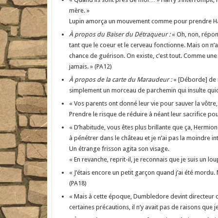
mère. »
Lupin amorça un mouvement comme pour prendre Harry 
À propos du Baiser du Détraqueur :
« Oh, non, répond
tant que le coeur et le cerveau fonctionne. Mais on n
chance de guérison. On existe, c’est tout. Comme une co
jamais. » (PA12)
À propos de la carte du Maraudeur :
« [Déborde] de m
simplement un morceau de parchemin qui insulte quico
« Vos parents ont donné leur vie pour sauver la vôtre
Prendre le risque de réduire à néant leur sacrifice pou
« D’habitude, vous êtes plus brillante que ça, Hermione
à pénétrer dans le château et je n’ai pas la moindre i
Un étrange frisson agita son visage.
« En revanche, reprit-il, je reconnais que je suis un lo
« J’étais encore un petit garçon quand j’ai été mordu. 
(PA18)
« Mais à cette époque, Dumbledore devint directeur de
certaines précautions, il n’y avait pas de raisons qu