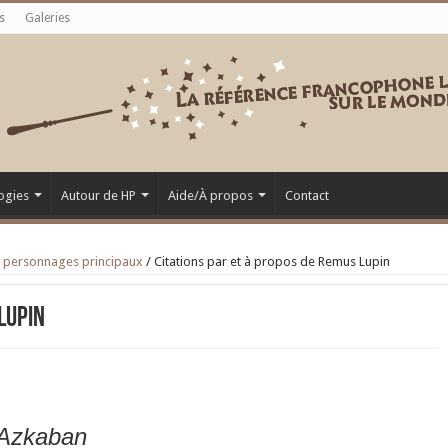
s
Galeries
ogies
Autour de HP
Aide/À propos
Contact
s personnages principaux
/
Citations par et à propos de Remus Lupin
Lupin
d’Azkaban