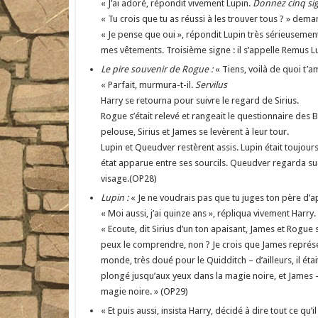
« J’ai adoré, répondit vivement Lupin.
Donnez cinq sig
« Tu crois que tu as réussi à les trouver tous ? » dem
« Je pense que oui », répondit Lupin très sérieusement.
mes vêtements. Troisième signe : il s’appelle Remus L
Le pire souvenir de Rogue :
« Tiens, voilà de quoi t’a
« Parfait, murmura-t-il.
Servilus
Harry se retourna pour suivre le regard de Sirius.
Rogue s’était relevé et rangeait le questionnaire des B
pelouse, Sirius et James se levèrent à leur tour.
Lupin et Queudver restèrent assis. Lupin était toujour
état apparue entre ses sourcils. Queudver regarda suc
visage.(OP28)
Lupin :
« Je ne voudrais pas que tu juges ton père d’ap
« Moi aussi, j’ai quinze ans », répliqua vivement Harry.
« Ecoute, dit Sirius d’un ton apaisant, James et Rogue s
peux le comprendre, non ? Je crois que James représenta
monde, très doué pour le Quidditch – d’ailleurs, il éta
plongé jusqu’aux yeux dans la magie noire, et James – q
magie noire. » (OP29)
« Et puis aussi, insista Harry, décidé à dire tout ce qu’