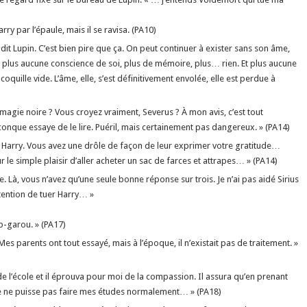
par l’épaule, mais il se ravisa. (PA10)
it Lupin. C’est bien pire que ça. On peut continuer à exister sans son âme,
’a plus aucune conscience de soi, plus de mémoire, plus… rien. Et plus aucune
quille vide. L’âme, elle, s’est définitivement envolée, elle est perdue à
agie noire ? Vous croyez vraiment, Severus ? À mon avis, c’est tout
nque essaye de le lire. Puéril, mais certainement pas dangereux. » (PA14)
, Harry. Vous avez une drôle de façon de leur exprimer votre gratitude…
r le simple plaisir d’aller acheter un sac de farces et attrapes… » (PA14)
. Là, vous n’avez qu’une seule bonne réponse sur trois. Je n’ai pas aidé Sirius
ntention de tuer Harry… »
up-garou. » (PA17)
Mes parents ont tout essayé, mais à l’époque, il n’existait pas de traitement. »
 l’école et il éprouva pour moi de la compassion. Il assura qu’en prenant
e je ne puisse pas faire mes études normalement… » (PA18)