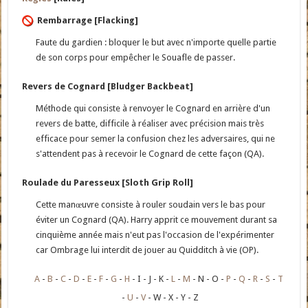
Rembarrage [Flacking]
Faute du gardien : bloquer le but avec n'importe quelle partie
de son corps pour empêcher le Souafle de passer.
Revers de Cognard [Bludger Backbeat]
Méthode qui consiste à renvoyer le Cognard en arrière d'un
revers de batte, difficile à réaliser avec précision mais très
efficace pour semer la confusion chez les adversaires, qui ne
s'attendent pas à recevoir le Cognard de cette façon (QA).
Roulade du Paresseux [Sloth Grip Roll]
Cette manœuvre consiste à rouler soudain vers le bas pour
éviter un Cognard (QA). Harry apprit ce mouvement durant sa
cinquième année mais n'eut pas l'occasion de l'expérimenter
car Ombrage lui interdit de jouer au Quidditch à vie (OP).
A
B
C
D
E
F
G
H
I
J
K
L
M
N
O
P
Q
R
S
T
U
V
W
X
Y
Z