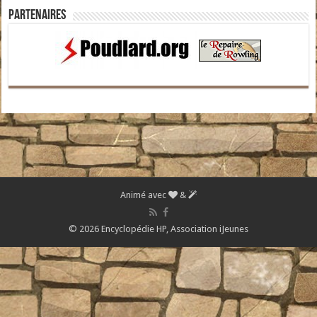
Partenaires
Animé avec
&
© 2026 Encyclopédie HP,
Association iJeunes