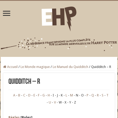
Accueil
/
Le Monde magique
/
Le Manuel du Quidditch
/
Quidditch – R
Quidditch – R
A
B
C
D
E
F
G
H
I
J
K
L
M
N
O
P
Q
R
S
T
U
V
W
X
Y
Z
Règles
[Rules]