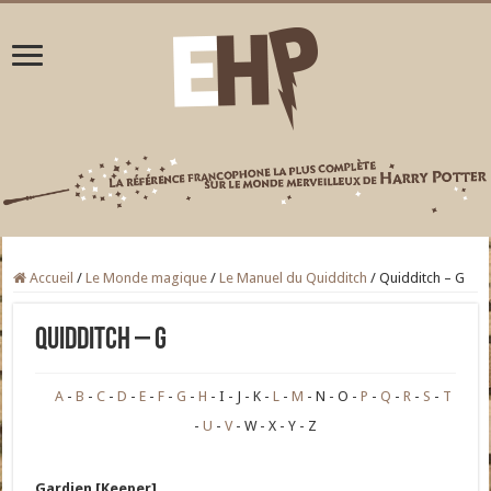
Accueil
/
Le Monde magique
/
Le Manuel du Quidditch
/
Quidditch – G
Quidditch – G
A
B
C
D
E
F
G
H
I
J
K
L
M
N
O
P
Q
R
S
T
U
V
W
X
Y
Z
Gardien [Keeper]