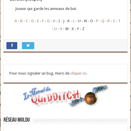
Joueur qui garde les anneaux de but.
A
B
C
D
E
F
G
H
I
J
K
L
M
N
O
P
Q
R
S
T
U
V
W
X
Y
Z
Pour nous signaler un bug, merci de
cliquer ici
.
Réseau moldu