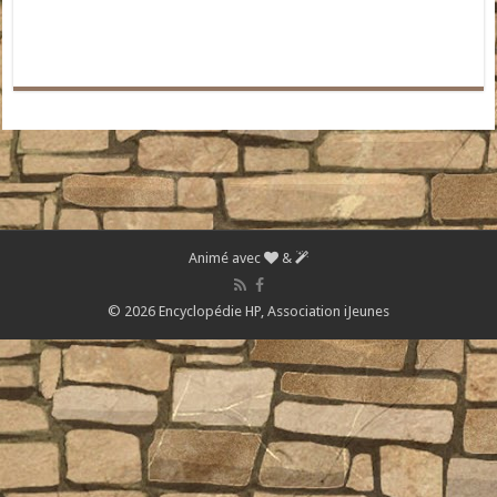
Animé avec
&
© 2026 Encyclopédie HP,
Association iJeunes