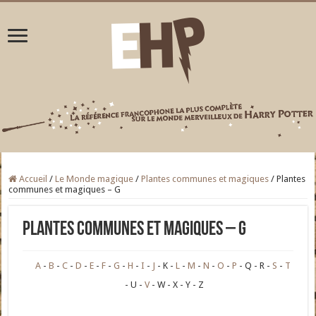
Accueil
/
Le Monde magique
/
Plantes communes et magiques
/
Plantes
communes et magiques – G
Plantes communes et magiques – G
A
B
C
D
E
F
G
H
I
J
K
L
M
N
O
P
Q
R
S
T
U
V
W
X
Y
Z