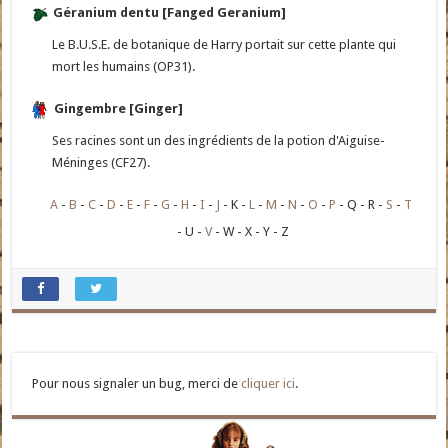
Géranium dentu [Fanged Geranium]
Le B.U.S.E. de botanique de Harry portait sur cette plante qui
mort les humains (OP31).
Gingembre [Ginger]
Ses racines sont un des ingrédients de la potion d'Aiguise-
Méninges (CF27).
A
B
C
D
E
F
G
H
I
J
K
L
M
N
O
P
Q
R
S
T
U
V
W
X
Y
Z
Pour nous signaler un bug, merci de
cliquer ici
.