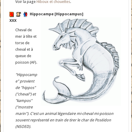
Voir la page
Hiboux et chouettes
.
Hippocampe [Hippocampus]
XXX
Cheval de
mer à tête et
torse de
cheval et à
queue de
poisson (AF).
"Hippocamp
e" provient
de "hippos"
("cheval") et
"kampos"
("monstre
marin"). C'est un animal légendaire mi-cheval mi-poisson
souvent représenté en train de tirer le char de Poséidon
(NSOED).