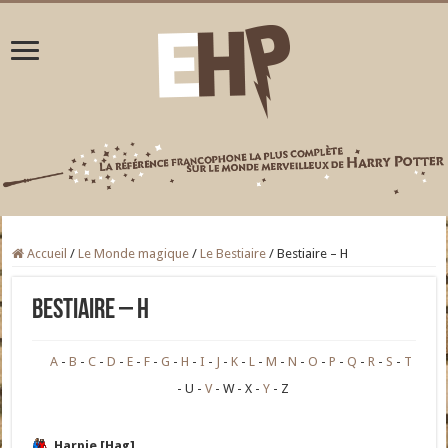
Accueil
/
Le Monde magique
/
Le Bestiaire
/
Bestiaire – H
Bestiaire – H
A
B
C
D
E
F
G
H
I
J
K
L
M
N
O
P
Q
R
S
T
U
V
W
X
Y
Z
Harpie [Hag]