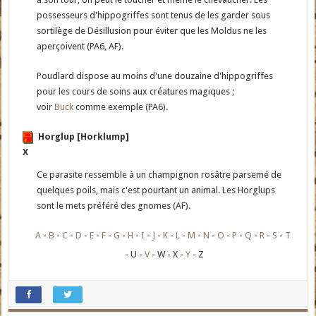
possesseurs d'hippogriffes sont tenus de les garder sous
sortilège de Désillusion pour éviter que les Moldus ne les
aperçoivent (PA6, AF).
Poudlard dispose au moins d'une douzaine d'hippogriffes
pour les cours de soins aux créatures magiques ;
voir
Buck
comme exemple (PA6).
Horglup [Horklump]
X
Ce parasite ressemble à un champignon rosâtre parsemé de
quelques poils, mais c'est pourtant un animal. Les Horglups
sont le mets préféré des gnomes (AF).
A
B
C
D
E
F
G
H
I
J
K
L
M
N
O
P
Q
R
S
T
U
V
W
X
Y
Z