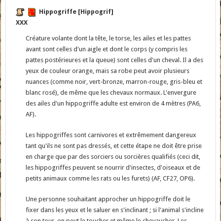
Hippogriffe [Hippogrif]
XXX
Créature volante dont la tête, le torse, les ailes et les pattes
avant sont celles d'un aigle et dont le corps (y compris les
pattes postérieures et la queue) sont celles d'un cheval. Il a des
yeux de couleur orange, mais sa robe peut avoir plusieurs
nuances (comme noir, vert-bronze, marron-rouge, gris-bleu et
blanc rosé), de même que les chevaux normaux. L'envergure
des ailes d'un hippogriffe adulte est environ de 4 mètres (PA6,
AF).
Les hippogriffes sont carnivores et extrêmement dangereux
tant qu'ils ne sont pas dressés, et cette étape ne doit être prise
en charge que par des sorciers ou sorcières qualifiés (ceci dit,
les hippogriffes peuvent se nourrir d'insectes, d'oiseaux et de
petits animaux comme les rats ou les furets) (AF, CF27, OP6).
Une personne souhaitant approcher un hippogriffe doit le
fixer dans les yeux et le saluer en s'inclinant ; si l'animal s'incline
à son tour, on peut le toucher et même le chevaucher. Les