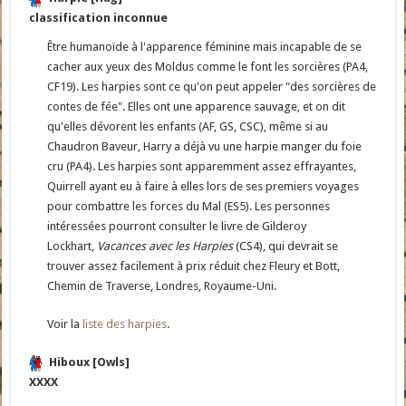
classification inconnue
Être humanoïde à l'apparence féminine mais incapable de se
cacher aux yeux des Moldus comme le font les sorcières (PA4,
CF19). Les harpies sont ce qu'on peut appeler "des sorcières de
contes de fée". Elles ont une apparence sauvage, et on dit
qu'elles dévorent les enfants (AF, GS, CSC), même si au
Chaudron Baveur, Harry a déjà vu une harpie manger du foie
cru (PA4). Les harpies sont apparemment assez effrayantes,
Quirrell ayant eu à faire à elles lors de ses premiers voyages
pour combattre les forces du Mal (ES5). Les personnes
intéressées pourront consulter le livre de Gilderoy
Lockhart,
Vacances avec les Harpies
(CS4), qui devrait se
trouver assez facilement à prix réduit chez Fleury et Bott,
Chemin de Traverse, Londres, Royaume-Uni.
Voir la
liste des harpies
.
Hiboux [Owls]
XXXX