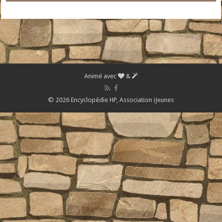
Animé avec
&
© 2026 Encyclopédie HP,
Association iJeunes