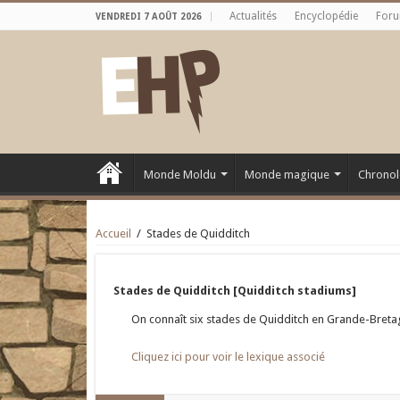
Actualités
Encyclopédie
For
VENDREDI 7 AOÛT 2026
Monde Moldu
Monde magique
Chronol
Accueil
/
Stades de Quidditch
Stades de Quidditch [Quidditch stadiums]
On connaît six stades de Quidditch en Grande-Bretag
Cliquez ici pour voir le lexique associé