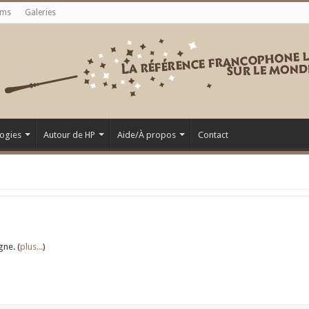
ums
Galeries
ogies
Autour de HP
Aide/À propos
Contact
ne. (
plus...
)