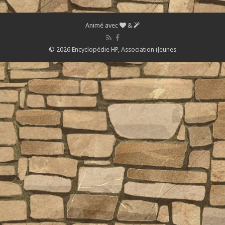
Animé avec
&
© 2026 Encyclopédie HP,
Association iJeunes