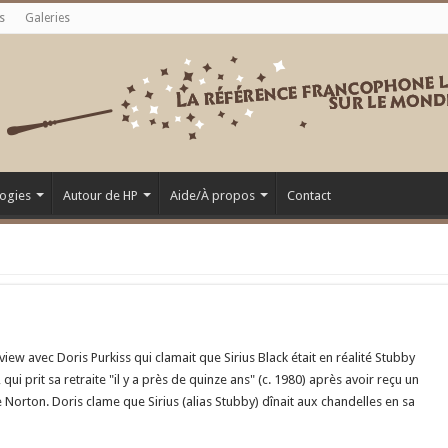
s
Galeries
ogies
Autour de HP
Aide/À propos
Contact
view avec Doris Purkiss qui clamait que Sirius Black était en réalité Stubby
i prit sa retraite "il y a près de quinze ans" (c. 1980) après avoir reçu un
e Norton. Doris clame que Sirius (alias Stubby) dînait aux chandelles en sa