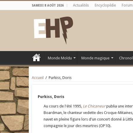
Actualités
Encyclopédie
Forum
SAMEDI 8 AOÛT 2026
Monde Moldu
Monde magique
Chronol
Accueil
/
Purkiss, Doris
Purkiss, Doris
Au cours de l'été 1995,
Le Chicaneur
publia une inter
Boardman, le chanteur vedette des Croque-Mitaines, qu
navet en pleine figure lors d'un concert donné à Littl
compagnie le jour des meurtres (OP10).