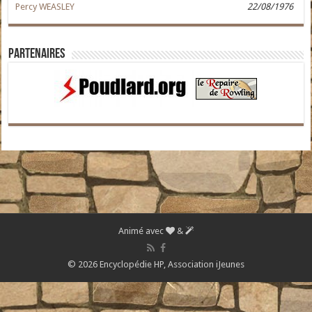
Percy WEASLEY
22/08/1976
Partenaires
Animé avec
&
© 2026 Encyclopédie HP,
Association iJeunes