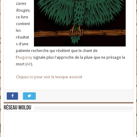
Livres
Rouges
,
ce livre
contient
les
résultat
s d'une
patiente recherche qui révèlent que le chant de
l'
Augurey
signale plus l'approche de la pluie que ne présage la
mort (
AF
).
Cliquez ici pour voir le lexique associé
Réseau moldu