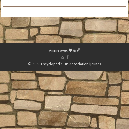
Animé avec
&
© 2026 Encyclopédie HP,
Association iJeunes