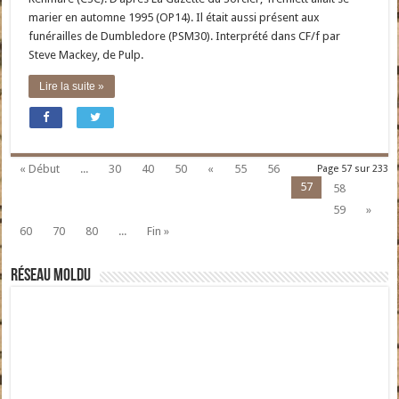
marier en automne 1995 (OP14). Il était aussi présent aux
funérailles de Dumbledore (PSM30). Interprété dans CF/f par
Steve Mackey, de Pulp.
Lire la suite »
« Début
...
30
40
50
«
55
56
Page 57 sur 233
57
58
59
»
60
70
80
...
Fin »
Réseau moldu