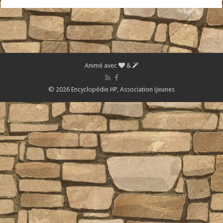
Animé avec
&
© 2026 Encyclopédie HP,
Association iJeunes