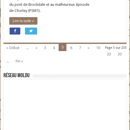
du pont de Brockdale et au malheureux épisode
de Chorley (PSM1).
Lire la suite »
5
« Début
...
«
3
4
6
7
»
10
Page 5 sur 233
20
30
...
Fin »
Réseau moldu