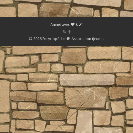
Animé avec
&
© 2026 Encyclopédie HP,
Association iJeunes