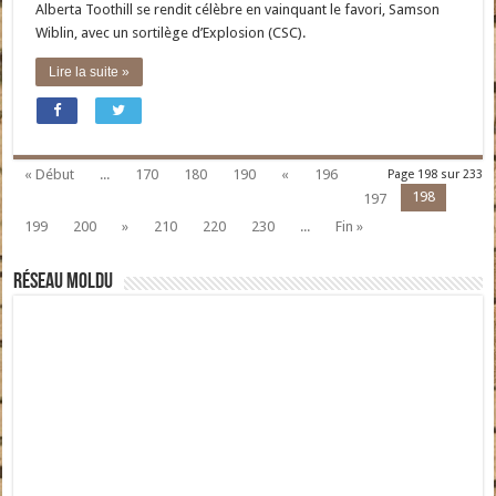
Alberta Toothill se rendit célèbre en vainquant le favori, Samson
Wiblin, avec un sortilège d’Explosion (CSC).
Lire la suite »
« Début
...
170
180
190
«
196
Page 198 sur 233
198
197
199
200
»
210
220
230
...
Fin »
Réseau moldu