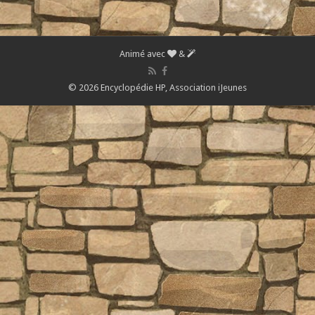
Animé avec
&
© 2026 Encyclopédie HP,
Association iJeunes