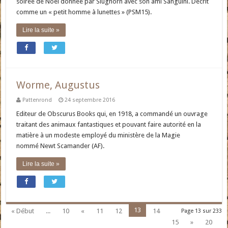
soirée de Noël donnée par Slughorn avec son ami Sanguini. Décrit
comme un « petit homme à lunettes » (PSM15).
Lire la suite »
Worme, Augustus
Pattenrond
24 septembre 2016
Editeur de Obscurus Books qui, en 1918, a commandé un ouvrage
traitant des animaux fantastiques et pouvant faire autorité en la
matière à un modeste employé du ministère de la Magie
nommé Newt Scamander (AF).
Lire la suite »
13
« Début
...
10
«
11
12
14
Page 13 sur 233
15
»
20