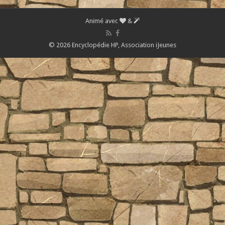
Animé avec
&
© 2026 Encyclopédie HP,
Association iJeunes