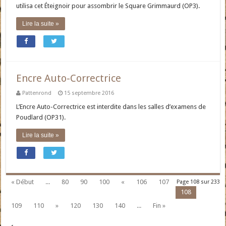
utilisa cet Éteignoir pour assombrir le Square Grimmaurd (OP3).
Lire la suite »
Encre Auto-Correctrice
Pattenrond
15 septembre 2016
L’Encre Auto-Correctrice est interdite dans les salles d’examens de
Poudlard (OP31).
Lire la suite »
« Début
...
80
90
100
«
106
107
Page 108 sur 233
108
109
110
»
120
130
140
...
Fin »