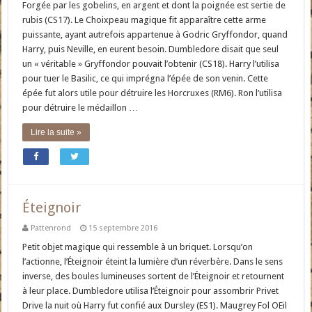
Forgée par les gobelins, en argent et dont la poignée est sertie de
rubis (CS17). Le Choixpeau magique fit apparaître cette arme
puissante, ayant autrefois appartenue à Godric Gryffondor, quand
Harry, puis Neville, en eurent besoin. Dumbledore disait que seul
un « véritable » Gryffondor pouvait l’obtenir (CS18). Harry l’utilisa
pour tuer le Basilic, ce qui imprégna l’épée de son venin. Cette
épée fut alors utile pour détruire les Horcruxes (RM6). Ron l’utilisa
pour détruire le médaillon …
Lire la suite »
Éteignoir
Pattenrond
15 septembre 2016
Petit objet magique qui ressemble à un briquet. Lorsqu’on
l’actionne, l’Éteignoir éteint la lumière d’un réverbère. Dans le sens
inverse, des boules lumineuses sortent de l’Éteignoir et retournent
à leur place. Dumbledore utilisa l’Éteignoir pour assombrir Privet
Drive la nuit où Harry fut confié aux Dursley (ES1). Maugrey Fol OEil