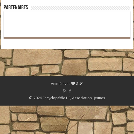
Partenaires
Animé avec
&
© 2026 Encyclopédie HP,
Association iJeunes