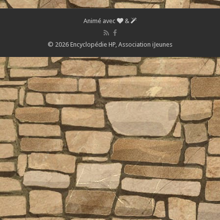
Animé avec
&
© 2026 Encyclopédie HP,
Association iJeunes