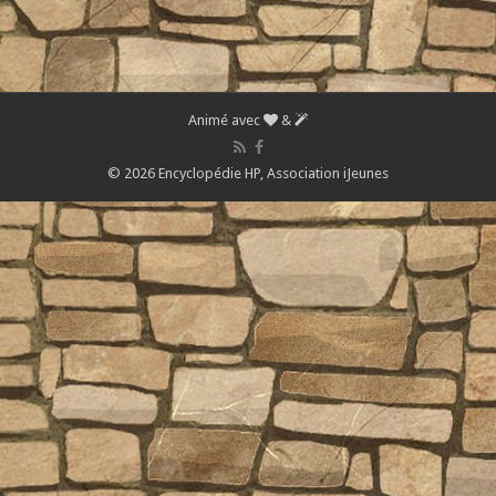
Animé avec
&
© 2026 Encyclopédie HP,
Association iJeunes