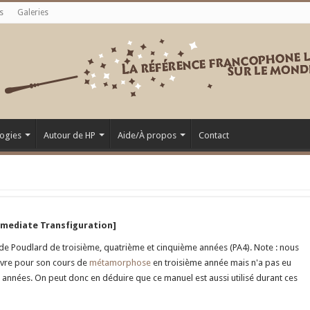
s
Galeries
ogies
Autour de HP
Aide/À propos
Contact
mediate Transfiguration]
e Poudlard de troisième, quatrième et cinquième années (PA4). Note : nous
ivre pour son cours de
métamorphose
en troisième année mais n'a pas eu
 années. On peut donc en déduire que ce manuel est aussi utilisé durant ces