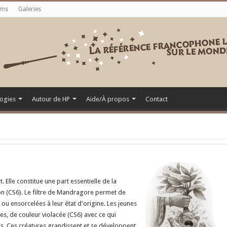
ums
Galeries
ogies
Autour de HP
Aide/À propos
Contact
Elle constitue une part essentielle de la
tion (CS6). Le filtre de Mandragore permet de
 ensorcelées à leur état d'origine. Les jeunes
s, de couleur violacée (CS6) avec ce qui
s. Ces créatures grandissent et se développent