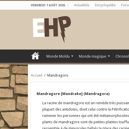
Actualités
Encyclopédie
For
VENDREDI 7 AOÛT 2026
Monde Moldu
Monde magique
Chronol
Accueil
/
Mandragore
Mandragore [Mandrake] (Mandragora)
La racine de mandragore est un remède très puissant. 
plupart des antidotes, dont celui contre la Pétrifica
ramener les personnes qui ont été métamorphosées ou
plants de mandragore sont de petites plantes touffue
ressemble à de minuscules bébés la place des racine