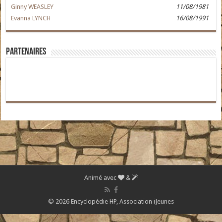
Ginny WEASLEY
11/08/1981
Evanna LYNCH
16/08/1991
Partenaires
Animé avec
&
© 2026 Encyclopédie HP,
Association iJeunes