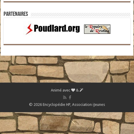
Partenaires
Animé avec
&
© 2026 Encyclopédie HP,
Association iJeunes