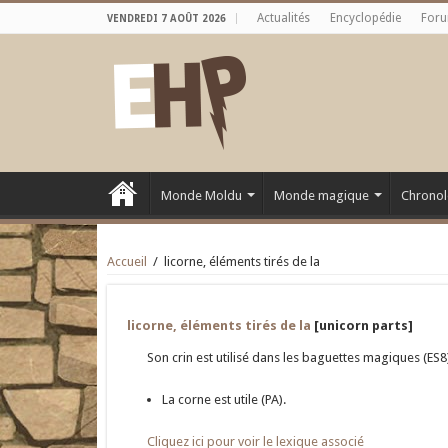
Actualités
Encyclopédie
For
VENDREDI 7 AOÛT 2026
Monde Moldu
Monde magique
Chronol
Accueil
/
licorne, éléments tirés de la
licorne, éléments tirés de la
[unicorn parts]
Son crin est utilisé dans les baguettes magiques (ES8
La corne est utile (PA).
Cliquez ici pour voir le lexique associé