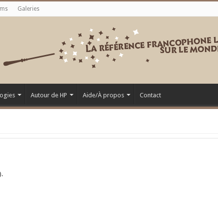
ums
Galeries
ogies
Autour de HP
Aide/À propos
Contact
).