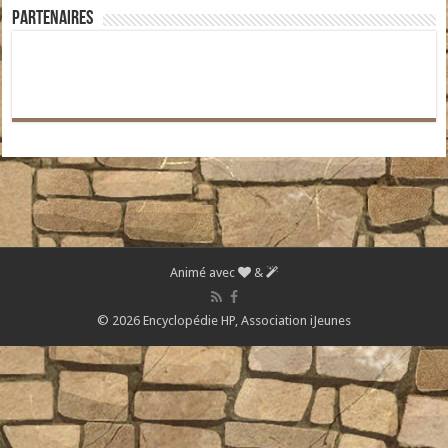
Partenaires
Animé avec
&
© 2026 Encyclopédie HP,
Association iJeunes