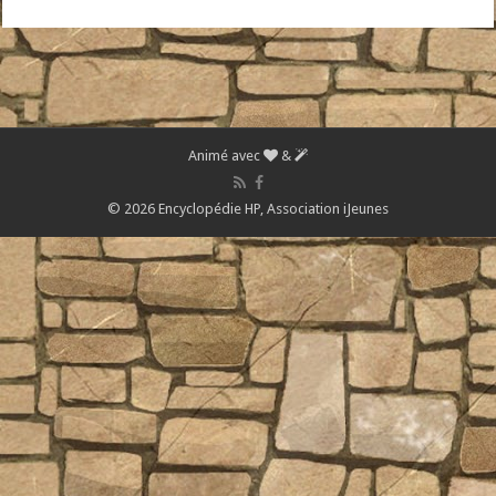
Animé avec
&
© 2026 Encyclopédie HP,
Association iJeunes