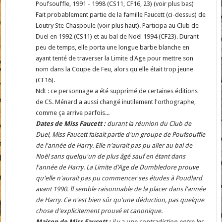
Poufsouffle, 1991 - 1998 (CS11, CF16, 23) (voir plus bas)
Fait probablement partie de la famille Faucett (ci-dessus) de
Loutry Ste Chaspoule (voir plus haut). Participa au Club de
Duel en 1992 (CS11) et au bal de Noël 1994 (CF23). Durant
peu de temps, elle porta une longue barbe blanche en
ayant tenté de traverser la Limite d'Age pour mettre son
nom dans la Coupe de Feu, alors qu'elle était trop jeune
(CF16).
Ndt : ce personnage a été supprimé de certaines éditions
de CS. Ménard a aussi changé inutilement l'orthographe,
comme ça arrive parfois...
Dates de Miss Faucett :
durant la réunion du Club de
Duel, Miss Faucett faisait partie d'un groupe de Poufsouffle
de l'année de Harry. Elle n'aurait pas pu aller au bal de
Noël sans quelqu'un de plus âgé sauf en étant dans
l'année de Harry. La Limite d'Age de Dumbledore prouve
qu'elle n'aurait pas pu commencer ses études à Poudlard
avant 1990. Il semble raisonnable de la placer dans l'année
de Harry. Ce n'est bien sûr qu'une déduction, pas quelque
chose d'explicitement prouvé et canonique.
Maison de Miss Faucett :
il y a une contradiction entre les