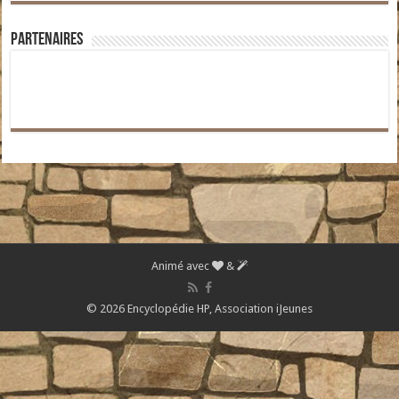
Partenaires
Animé avec
&
© 2026 Encyclopédie HP,
Association iJeunes