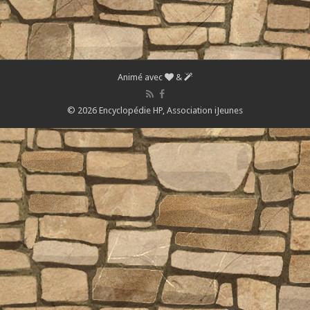
Animé avec
&
© 2026 Encyclopédie HP,
Association iJeunes