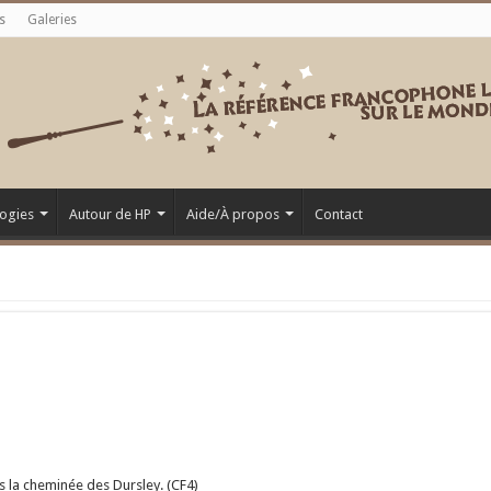
s
Galeries
ogies
Autour de HP
Aide/À propos
Contact
s la cheminée des Dursley. (CF4)