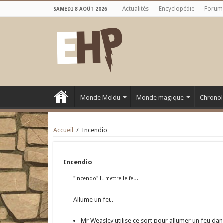
Actualités
Encyclopédie
Forum
SAMEDI 8 AOÛT 2026
Monde Moldu
Monde magique
Chronol
Accueil
/
Incendio
Incendio
"incendo" L. mettre le feu.
Allume un feu.
Mr Weasley utilise ce sort pour allumer un feu dan