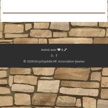
Animé avec
&
© 2026 Encyclopédie HP,
Association iJeunes