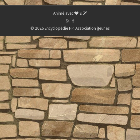
Animé avec
&
© 2026 Encyclopédie HP,
Association iJeunes