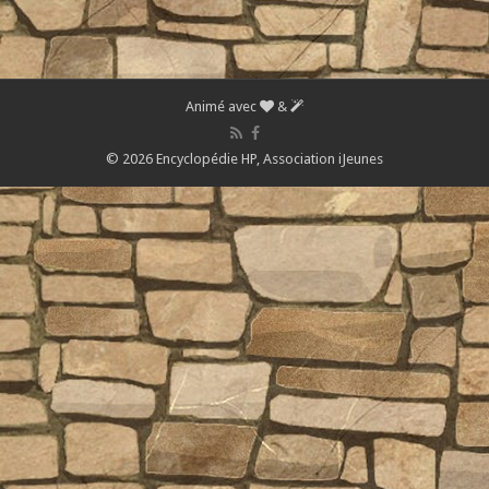
Animé avec
&
© 2026 Encyclopédie HP,
Association iJeunes