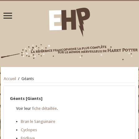
Accueil
/
Géants
Géants [Giants]
Voir leur
fiche détaillée
.
Bran le Sanguinaire
Cyclopes
Fridluva