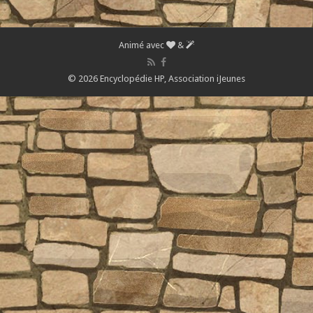
Animé avec
&
© 2026 Encyclopédie HP,
Association iJeunes