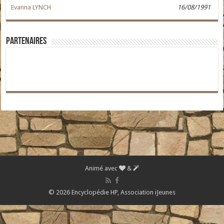
Evanna LYNCH
16/08/1991
Partenaires
Animé avec
&
© 2026 Encyclopédie HP,
Association iJeunes