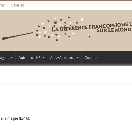
ums
Galeries
ogies
Autour de HP
Aide/À propos
Contact
e la magie (ES16).