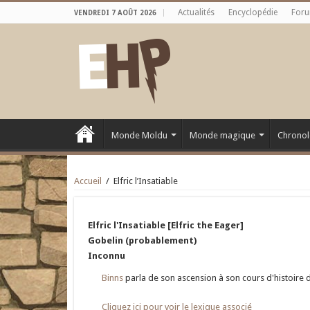
Actualités
Encyclopédie
For
VENDREDI 7 AOÛT 2026
Monde Moldu
Monde magique
Chronol
Accueil
/
Elfric l’Insatiable
Elfric l'Insatiable [Elfric the Eager]
Gobelin (probablement)
Inconnu
Binns
parla de son ascension à son cours d'histoire d
Cliquez ici pour voir le lexique associé