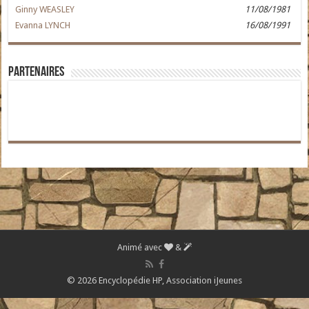
Ginny WEASLEY
11/08/1981
Evanna LYNCH
16/08/1991
Partenaires
Animé avec
&
© 2026 Encyclopédie HP,
Association iJeunes