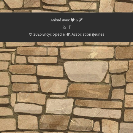
Animé avec
&
© 2026 Encyclopédie HP,
Association iJeunes