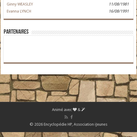
Ginny WEASLEY
11/08/1981
Evanna LYNCH
16/08/1991
Partenaires
Animé avec
&
© 2026 Encyclopédie HP,
Association iJeunes