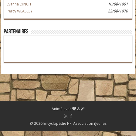
Evanna LYNCH
16/08/1991
Percy WEASLEY
22/08/1976
Partenaires
Animé avec
&
© 2026 Encyclopédie HP,
Association iJeunes