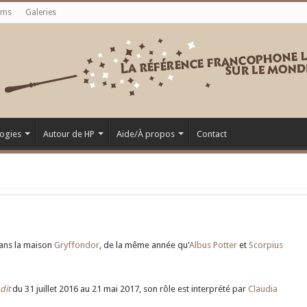
ums
Galeries
ogies
Autour de HP
Aide/À propos
Contact
dans la maison
Gryffondor
, de la même année qu'
Albus Potter
et
Scorpius
dit
du 31 juillet 2016 au 21 mai 2017, son rôle est interprété par
Claudia