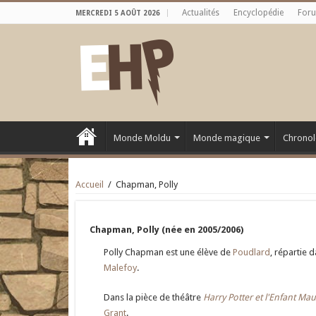
Actualités
Encyclopédie
For
MERCREDI 5 AOÛT 2026
Monde Moldu
Monde magique
Chronol
Accueil
/
Chapman, Polly
Chapman, Polly (née en 2005/2006)
Polly Chapman est une élève de
Poudlard
, répartie 
Malefoy
.
Dans la pièce de théâtre
Harry Potter et l'Enfant Mau
Grant
.