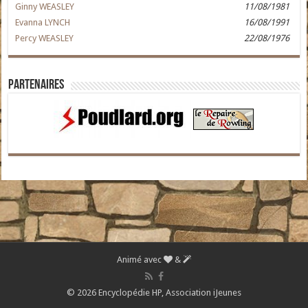
Ginny WEASLEY
11/08/1981
Evanna LYNCH
16/08/1991
Percy WEASLEY
22/08/1976
Partenaires
Animé avec
&
© 2026 Encyclopédie HP,
Association iJeunes